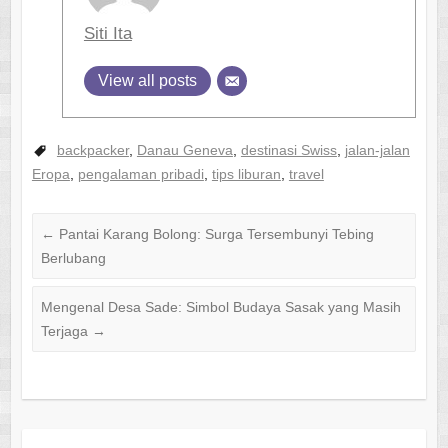
Siti Ita
View all posts
backpacker
,
Danau Geneva
,
destinasi Swiss
,
jalan-jalan
Eropa
,
pengalaman pribadi
,
tips liburan
,
travel
←
Pantai Karang Bolong: Surga Tersembunyi Tebing
Berlubang
Mengenal Desa Sade: Simbol Budaya Sasak yang Masih
Terjaga
→