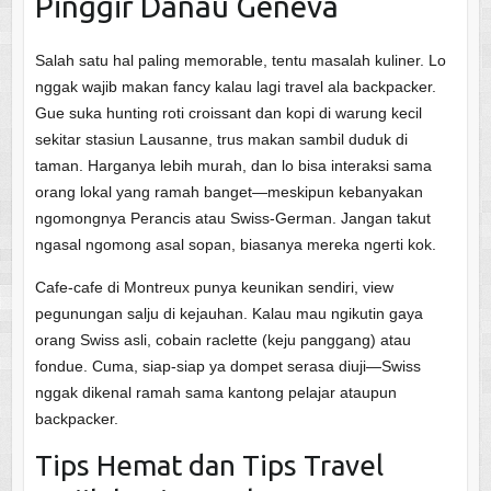
Pinggir Danau Geneva
Salah satu hal paling memorable, tentu masalah kuliner. Lo
nggak wajib makan fancy kalau lagi travel ala backpacker.
Gue suka hunting roti croissant dan kopi di warung kecil
sekitar stasiun Lausanne, trus makan sambil duduk di
taman. Harganya lebih murah, dan lo bisa interaksi sama
orang lokal yang ramah banget—meskipun kebanyakan
ngomongnya Perancis atau Swiss-German. Jangan takut
ngasal ngomong asal sopan, biasanya mereka ngerti kok.
Cafe-cafe di Montreux punya keunikan sendiri, view
pegunungan salju di kejauhan. Kalau mau ngikutin gaya
orang Swiss asli, cobain raclette (keju panggang) atau
fondue. Cuma, siap-siap ya dompet serasa diuji—Swiss
nggak dikenal ramah sama kantong pelajar ataupun
backpacker.
Tips Hemat dan Tips Travel