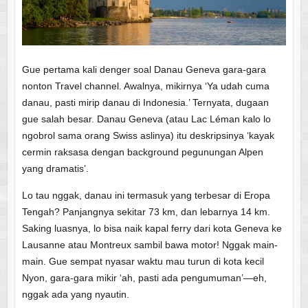
Gue pertama kali denger soal Danau Geneva gara-gara
nonton Travel channel. Awalnya, mikirnya ‘Ya udah cuma
danau, pasti mirip danau di Indonesia.’ Ternyata, dugaan
gue salah besar. Danau Geneva (atau Lac Léman kalo lo
ngobrol sama orang Swiss aslinya) itu deskripsinya ‘kayak
cermin raksasa dengan background pegunungan Alpen
yang dramatis’.
Lo tau nggak, danau ini termasuk yang terbesar di Eropa
Tengah? Panjangnya sekitar 73 km, dan lebarnya 14 km.
Saking luasnya, lo bisa naik kapal ferry dari kota Geneva ke
Lausanne atau Montreux sambil bawa motor! Nggak main-
main. Gue sempat nyasar waktu mau turun di kota kecil
Nyon, gara-gara mikir ‘ah, pasti ada pengumuman’—eh,
nggak ada yang nyautin.