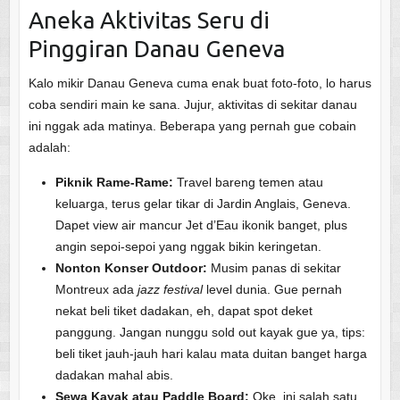
Aneka Aktivitas Seru di
Pinggiran Danau Geneva
Kalo mikir Danau Geneva cuma enak buat foto-foto, lo harus
coba sendiri main ke sana. Jujur, aktivitas di sekitar danau
ini nggak ada matinya. Beberapa yang pernah gue cobain
adalah:
Piknik Rame-Rame:
Travel bareng temen atau
keluarga, terus gelar tikar di Jardin Anglais, Geneva.
Dapet view air mancur Jet d’Eau ikonik banget, plus
angin sepoi-sepoi yang nggak bikin keringetan.
Nonton Konser Outdoor:
Musim panas di sekitar
Montreux ada
jazz festival
level dunia. Gue pernah
nekat beli tiket dadakan, eh, dapat spot deket
panggung. Jangan nunggu sold out kayak gue ya, tips:
beli tiket jauh-jauh hari kalau mata duitan banget harga
dadakan mahal abis.
Sewa Kayak atau Paddle Board:
Oke, ini salah satu