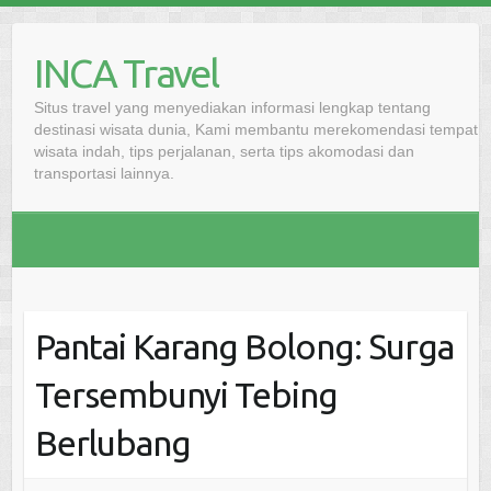
Skip
to
INCA Travel
content
Situs travel yang menyediakan informasi lengkap tentang
destinasi wisata dunia, Kami membantu merekomendasi tempat
wisata indah, tips perjalanan, serta tips akomodasi dan
transportasi lainnya.
Pantai Karang Bolong: Surga
Tersembunyi Tebing
Berlubang