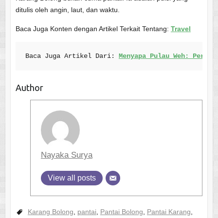
ditulis oleh angin, laut, dan waktu.
Baca Juga Konten dengan Artikel Terkait Tentang:
Travel
Baca Juga Artikel Dari: 
Menyapa Pulau Weh: Permat
Author
Nayaka Surya
View all posts
Karang Bolong
,
pantai
,
Pantai Bolong
,
Pantai Karang
,