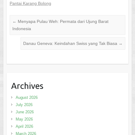
Pantai Karang Bolong
←
Menyapa Pulau Weh: Permata dari Ujung Barat
Indonesia
Danau Geneva: Keindahan Swiss yang Tak Biasa
→
Archives
August 2026
July 2026
June 2026
May 2026
April 2026
March 2026