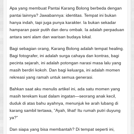
Apa yang membuat Pantai Karang Bolong berbeda dengan
pantai lainnya? Jawabannya: identitas. Tempat ini bukan
hanya indah, tapi juga punya karakter. Ia bukan sekadar
hamparan pasir putih dan deru ombak. Ia adalah perpaduan
antara seni alam dan warisan budaya lokal.
Bagi sebagian orang, Karang Bolong adalah tempat healing.
Bagi fotografer, ini adalah surga cahaya dan kontras, bagi
pecinta sejarah, ini adalah potongan narasi masa lalu yang
masih berdiri kokoh. Dan bagi keluarga, ini adalah momen
rekreasi yang ramah untuk semua generasi.
Bahkan saat aku menulis artikel ini, ada satu momen yang
masih terekam kuat dalam ingatan—seorang anak kecil,
duduk di atas bahu ayahnya, menunjuk ke arah lubang di
karang sambil tertawa, “Ayah, lihat! Itu rumah putri duyung
ya?”
Dan siapa yang bisa membantah? Di tempat seperti ini,