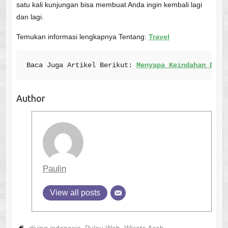
satu kali kunjungan bisa membuat Anda ingin kembali lagi
dan lagi.
Temukan
informasi
lengkapnya
Tentang:
Travel
Baca Juga Artikel 
Berikut: 
Menyapa Keindahan Dana
Author
Paulin
View all posts
diving indonesia
,
Pulau Weh
,
Wisata Aceh