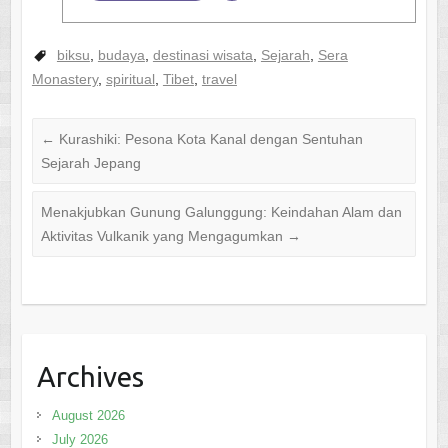
biksu
,
budaya
,
destinasi wisata
,
Sejarah
,
Sera
Monastery
,
spiritual
,
Tibet
,
travel
←
Kurashiki: Pesona Kota Kanal dengan Sentuhan
Sejarah Jepang
Menakjubkan Gunung Galunggung: Keindahan Alam dan
Aktivitas Vulkanik yang Mengagumkan
→
Archives
August 2026
July 2026