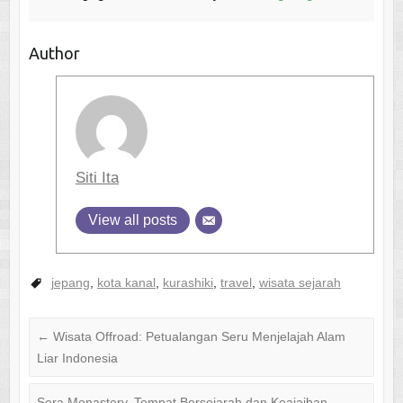
Author
Siti Ita
View all posts
jepang
,
kota kanal
,
kurashiki
,
travel
,
wisata sejarah
←
Wisata Offroad: Petualangan Seru Menjelajah Alam
Liar Indonesia
Sera Monastery, Tempat Bersejarah dan Keajaiban